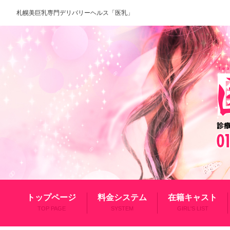
札幌美巨乳専門デリバリーヘルス「医乳」
トップページ
料金システム
在籍キャスト
TOP PAGE
SYSTEM
GIRL'S LIST