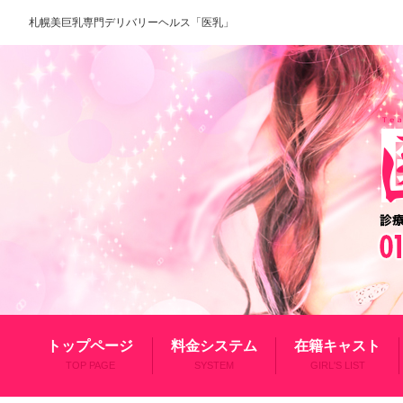
札幌美巨乳専門デリバリーヘルス「医乳」
トップページ
料金システム
在籍キャスト
TOP PAGE
SYSTEM
GIRL'S LIST