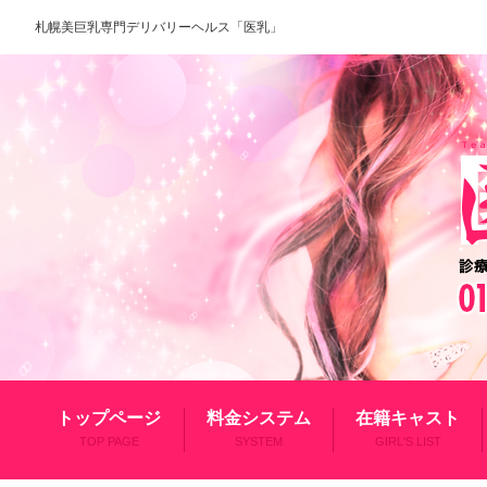
札幌美巨乳専門デリバリーヘルス「医乳」
トップページ
料金システム
在籍キャスト
TOP PAGE
SYSTEM
GIRL'S LIST